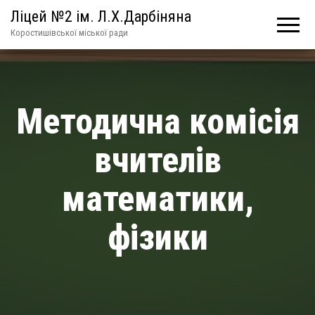
Ліцей №2 ім. Л.Х.Дарбіняна
Коростишівської міської ради
Методична комісія
вчителів
математики,
фізики