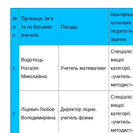
Кваліфіка
№
Прізвище, ім’я
категорія,
з/
та по батькові
Посада
педагогіч
п
вчителя
звання
Спеціаліс
Водотієць
вищої
1
Наталія
Учитель
математики
категорії,
Миколаївна
«учитель-
методист
Спеціаліс
вищої
Ліцевич Любов
Директор ліцею,
2
категорії,
Володимирівна
учитель фізики
«учитель-
методист