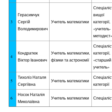
Спеціаліс
Герасимчук
вищої
3
Сергій
Учитель
математики
категорії,
Володимирович
«учитель-
методист
Спеціаліст
Кондратюк
Учитель
математики,
категорії,
4
Віктор Іванович
фізики та астрономії
«старший
учитель»
Тихоліз Наталя
Спеціаліст
5
Учитель
математики
Сергіївна
категорії
Носок Наталія
6
Учитель
математики
Спеціаліс
Миколаївна