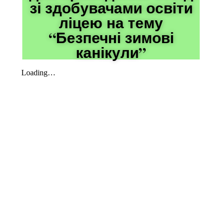
зі здобувачами освіти
ліцею на тему
“Безпечні зимові
канікули”