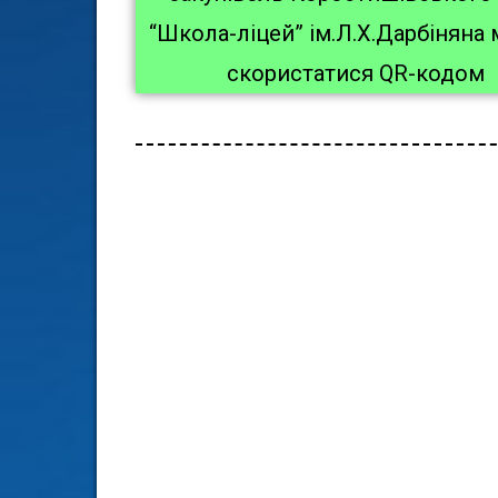
“Школа-ліцей” ім.Л.Х.Дарбіняна
скористатися QR-кодом