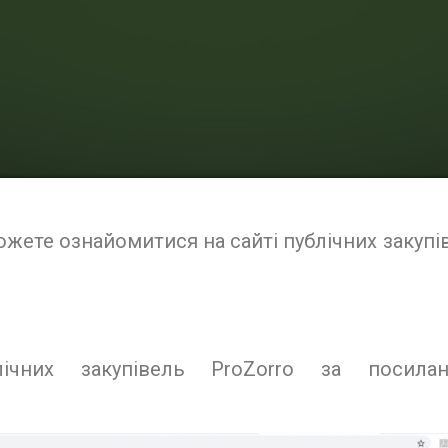
ожете ознайомитися на сайті публічних закупі
ічних закупівель ProZorro за посила