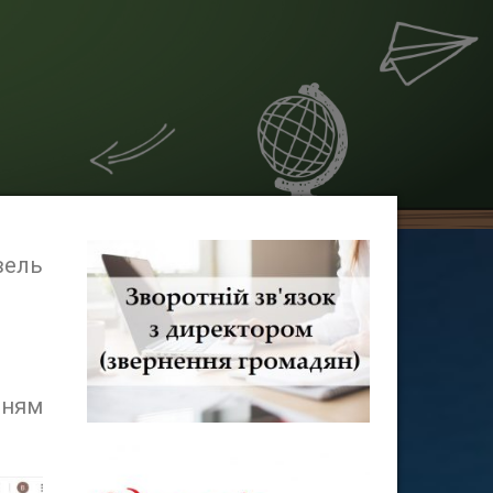
вель
нням