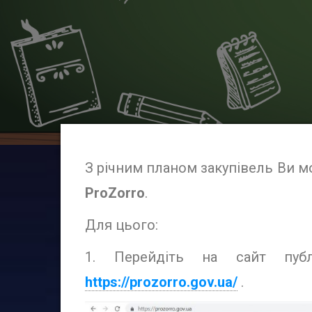
З річним планом закупівель Ви м
ProZorro
.
Для цього:
1. Перейдіть на сайт публ
https://prozorro.gov.ua/
.