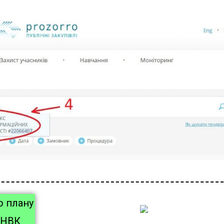
о плану
 НВК