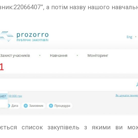
овник:22066407”, а потім назву нашого навчаль
иється список закупівель з якими ви мо