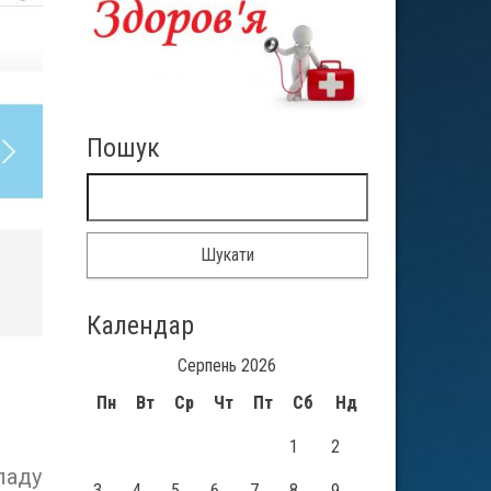
Пошук
Календар
Серпень 2026
Пн
Вт
Ср
Чт
Пт
Сб
Нд
1
2
ладу
3
4
5
6
7
8
9