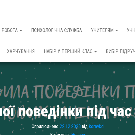
 РОБОТА
ПСИХОЛОГІЧНА СЛУЖБА
УЧИТЕЛЯМ
УЧ
ХАРЧУВАННЯ
НАБІР У ПЕРШИЙ КЛАС
ВИБІР ПІДРУ
ої поведінки під час
Оприлюднено
22.12.2023
від
kornvkd
Категорія:
Новини