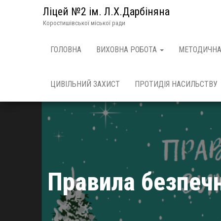
Ліцей №2 ім. Л.Х.Дарбіняна
Коростишівської міської ради
ГОЛОВНА
ВИХОВНА РОБОТА
МЕТОДИЧНА
ЦИВІЛЬНИЙ ЗАХИСТ
ПРОТИДІЯ НАСИЛЬСТВУ
Правила безпечн