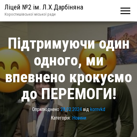
Ліцей №2 ім. Л.Х.Дарбіняна
Коростишівської міської ради
Підтримуючи один
одного, ми
впевнено крокуємо
до ПЕРЕМОГИ!
Оприлюднено
28.02.2024
від
kornvkd
Категорія:
Новини