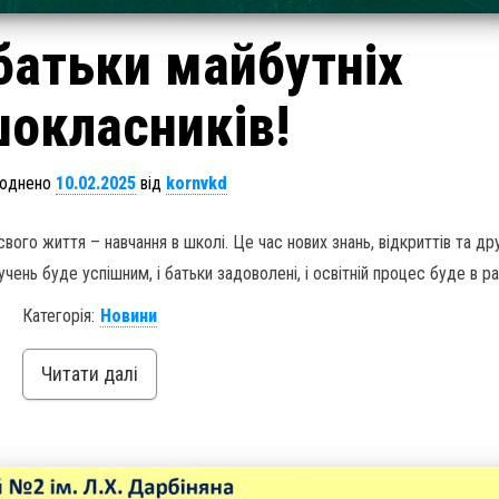
батьки майбутніх
окласників!
юднено
10.02.2025
від
kornvkd
вого життя – навчання в школі. Це час нових знань, відкриттів та дру
учень буде успішним, і батьки задоволені, і освітній процес буде в ра
Категорія:
Новини
Читати далі