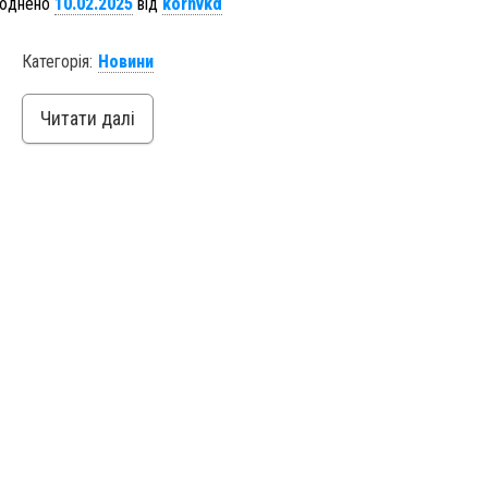
юднено
10.02.2025
від
kornvkd
Категорія:
Новини
Читати далі