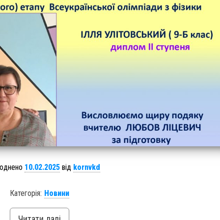
юднено
10.02.2025
від
kornvkd
Категорія:
Новини
Читати далі