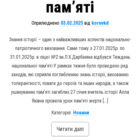
памʼяті
Оприлюднено
03.02.2025
від
kornvkd
Знання історії – один з найважливіших аспектів національно-
патріотичного виховання. Саме тому з 27.01.2025р. по
31.01.2025р. в ліцеї №2 ім.Л.Х.Дарбіняна відбувся Тиждень
національної памʼяті.У рамках тижня було проведено ряд
заходів, які сприяли поглибленню знань історії, вихованню
толерантності, поваги до героїв та інших народів, а також
ушануванню памʼяті загиблих.27 січня вчитель історії Алла
Яківна провела урок-памʼяті жертв […]
Категорія:
Новини
Читати далі