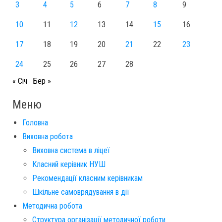
3
4
5
6
7
8
9
10
11
12
13
14
15
16
17
18
19
20
21
22
23
24
25
26
27
28
« Січ
Бер »
Меню
Головна
Виховна робота
Виховна система в ліцеї
Класний керівник НУШ
Рекомендації класним керівникам
Шкільне самоврядування в дії
Методична робота
Структура організації методичної роботи