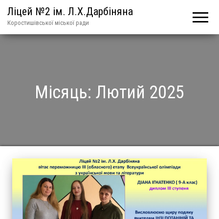
Ліцей №2 ім. Л.Х.Дарбіняна
Коростишівської міської ради
Місяць:
Лютий 2025