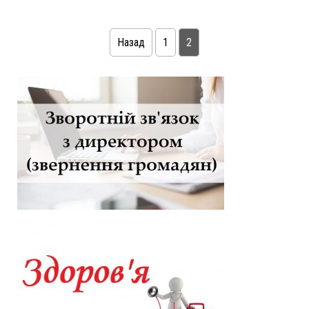
Навігація записів
Назад
1
2